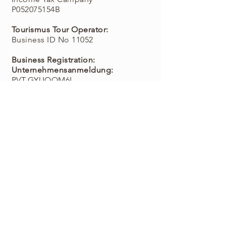
P052075154B
Tourismus Tour Operator:
Business ID No 11052
Business Registration:
Unternehmensanmeldung:
PVT-GYUQQM6L
Registergericht:
Nairobi/Mombasa
Bush
Dwellers
Kenia Safaris