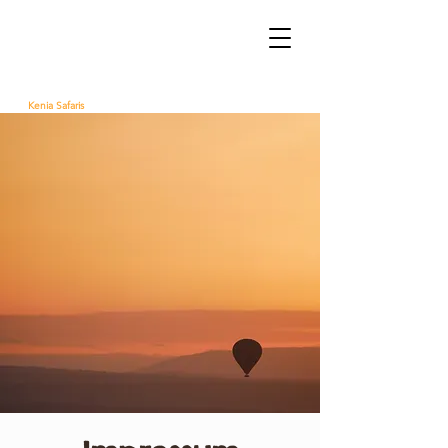
Bush Dwellers
Kenia Safaris